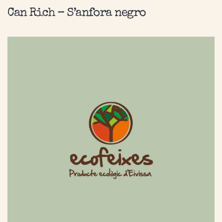
Can Rich – S’anfora negro