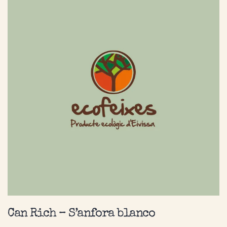
Can Rich – S’anfora blanco